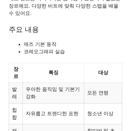
장르예요. 다양한 비트에 맞춰 다양한 스텝을 배울
수 있어요.
주요 내용
재즈 기본 동작
코레오그래피 실습
장
특징
대상
르
발
우아한 움직임 및 기본기
모든 연령
레
강화
힙
자유롭고 트렌디한 표현
청소년 이상
합
재
취미반 및 초