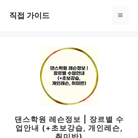
컨
텐
직접 가이드
메
츠
로
뉴
건
너
뛰
기
댄스학원 레슨정보 | 장르별 수
업안내 (+초보강습, 개인레슨,
취미반)