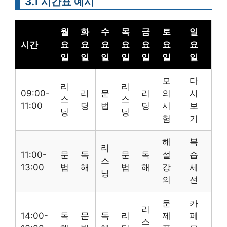
3.1 시간표 예시
월
화
수
목
금
토
일
시간
요
요
요
요
요
요
요
일
일
일
일
일
일
일
모
다
리
리
09:00-
리
문
리
의
시
스
스
11:00
딩
법
딩
시
보
닝
닝
험
기
해
복
리
11:00-
문
독
문
독
설
습
스
13:00
법
해
법
해
강
세
닝
의
션
문
카
리
14:00-
독
문
독
리
제
페
스