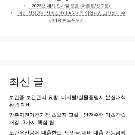
테
2025년 새해 인사말 모음 (어른용/친구용)
고
아산 삼성전자 서비스센터 AS 예약 영업시간 고객센터 수
리
리비용 핸드폰수리
최신 글
보건증 보관관리 요령: 디지털/실물증명서 분실대책
완벽 대비
만촌자전거경기장 초보자 교실 | 안전주행 기초강습
개강: 3가지 핵심 팁
노란우산공제 대출한도: 납입금 대비 대출 가능금액