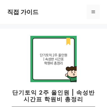
컨
텐
직접 가이드
메
츠
로
뉴
건
너
뛰
기
단기토익 2주 올인원 | 속성반
시간표 학원비 총정리