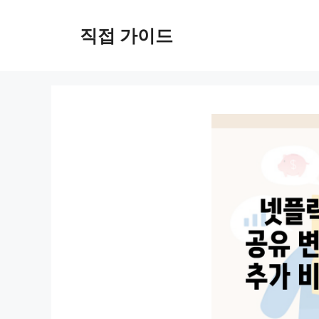
컨
텐
직접 가이드
츠
로
건
너
뛰
기