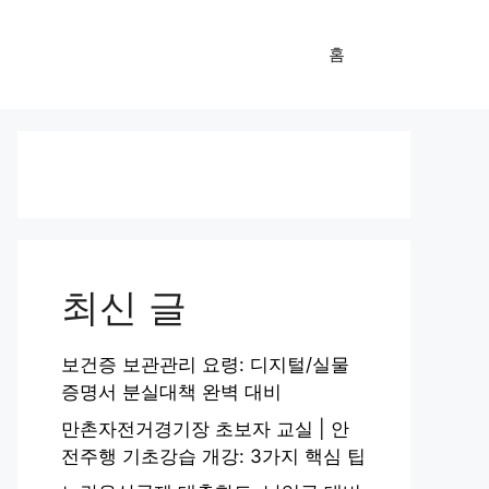
홈
최신 글
보건증 보관관리 요령: 디지털/실물
증명서 분실대책 완벽 대비
만촌자전거경기장 초보자 교실 | 안
전주행 기초강습 개강: 3가지 핵심 팁