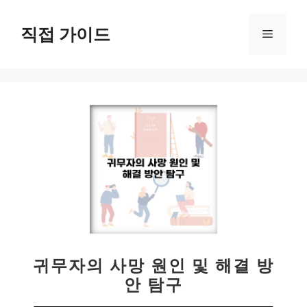
컨
텐
직접 가이드
메
츠
로
뉴
건
너
뛰
기
귀무자의 사망 원인 및 해결 방
안 탐구