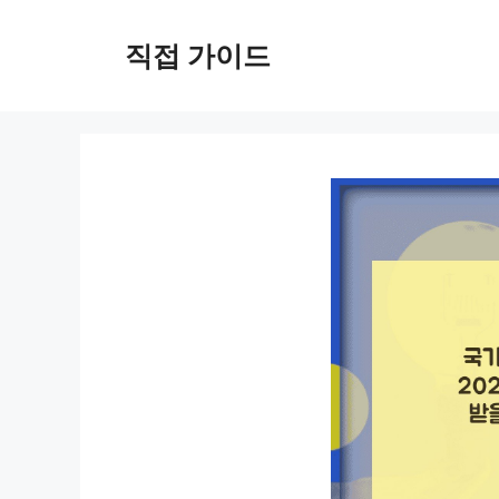
컨
텐
직접 가이드
츠
로
건
너
뛰
기