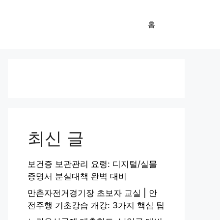
홈
최신 글
보건증 보관관리 요령: 디지털/실물
증명서 분실대책 완벽 대비
만촌자전거경기장 초보자 교실 | 안
전주행 기초강습 개강: 3가지 핵심 팁