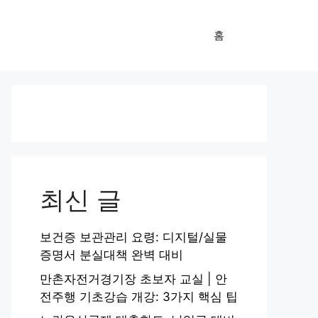
홈
최신 글
보건증 보관관리 요령: 디지털/실물
증명서 분실대책 완벽 대비
만촌자전거경기장 초보자 교실 | 안
전주행 기초강습 개강: 3가지 핵심 팁