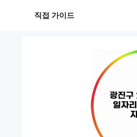
컨
텐
직접 가이드
츠
로
건
너
뛰
기