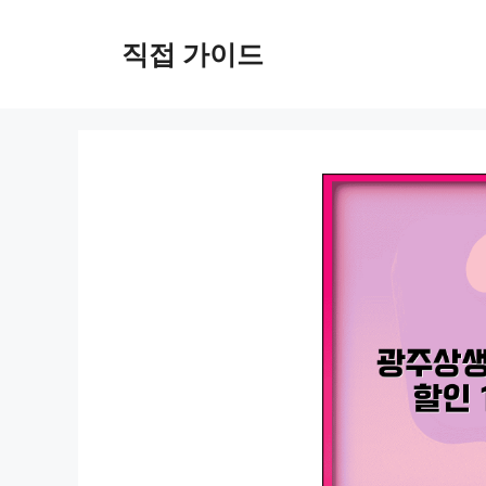
컨
텐
직접 가이드
츠
로
건
너
뛰
기