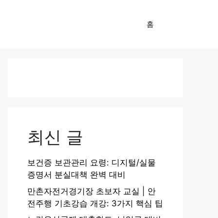
홈
최신 글
보건증 보관관리 요령: 디지털/실물
증명서 분실대책 완벽 대비
만촌자전거경기장 초보자 교실 | 안
전주행 기초강습 개강: 3가지 핵심 팁