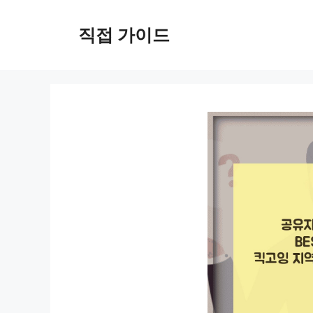
컨
텐
직접 가이드
츠
로
건
너
뛰
기