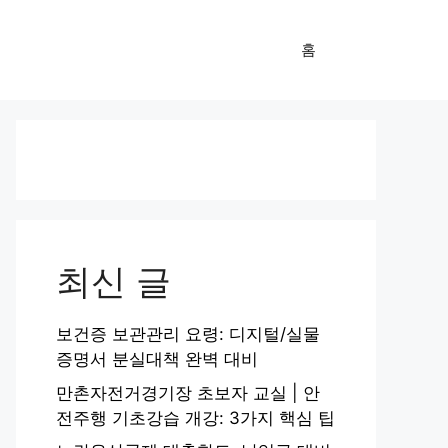
홈
최신 글
보건증 보관관리 요령: 디지털/실물
증명서 분실대책 완벽 대비
만촌자전거경기장 초보자 교실 | 안
전주행 기초강습 개강: 3가지 핵심 팁