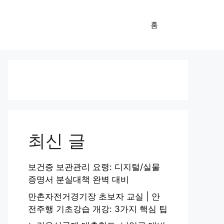
홈
최신 글
보건증 보관관리 요령: 디지털/실물
증명서 분실대책 완벽 대비
만촌자전거경기장 초보자 교실 | 안
전주행 기초강습 개강: 3가지 핵심 팁