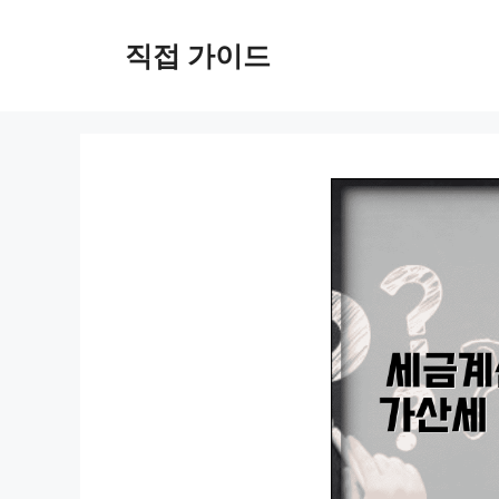
컨
텐
직접 가이드
츠
로
건
너
뛰
기