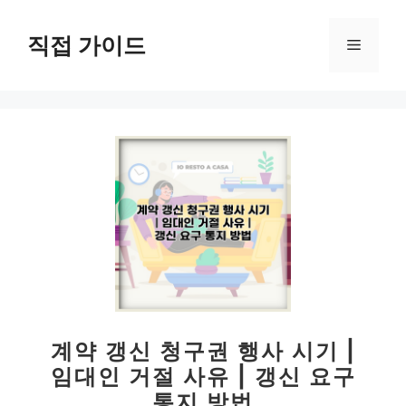
컨
텐
직접 가이드
메
츠
로
뉴
건
너
뛰
기
계약 갱신 청구권 행사 시기 |
임대인 거절 사유 | 갱신 요구
통지 방법