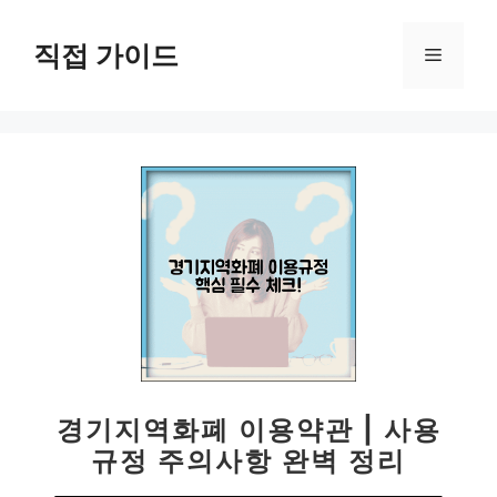
컨
텐
직접 가이드
메
츠
로
뉴
건
너
뛰
기
경기지역화폐 이용약관 | 사용
규정 주의사항 완벽 정리