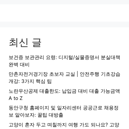
최신 글
보건증 보관관리 요령: 디지털/실물증명서 분실대책
완벽 대비
만촌자전거경기장 초보자 교실 | 안전주행 기초강습
개강: 3가지 핵심 팁
노란우산공제 대출한도: 납입금 대비 대출 가능금액
A to Z
동안구청 홈페이지 및 일자리센터 공공근로 채용정
보 알아보자: 꿀팁 대방출
고양이 혼자 두고 며칠까지 여행 가도 되나요? 고양