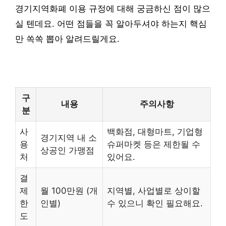
경기지역화폐 이용 규정에 대해 궁금하신 점이 많으
실 텐데요. 어떤 점들을 꼭 알아두셔야 하는지 핵심
만 쏙쏙 뽑아 알려드릴게요.
구
내용
주의사항
분
사
백화점, 대형마트, 기업형
경기지역 내 소
용
슈퍼마켓 등은 제한될 수
상공인 가맹점
처
있어요.
결
제
월 100만원 (개
지역별, 사업별로 상이할
한
인별)
수 있으니 확인 필요해요.
도