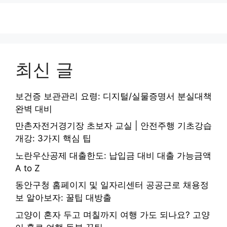
최신 글
보건증 보관관리 요령: 디지털/실물증명서 분실대책
완벽 대비
만촌자전거경기장 초보자 교실 | 안전주행 기초강습
개강: 3가지 핵심 팁
노란우산공제 대출한도: 납입금 대비 대출 가능금액
A to Z
동안구청 홈페이지 및 일자리센터 공공근로 채용정
보 알아보자: 꿀팁 대방출
고양이 혼자 두고 며칠까지 여행 가도 되나요? 고양